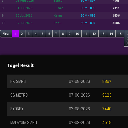
7
01 Aug 2026
Sabtu
SGM - 897
4965
8
31 Jul 2026
Jumat
SGM - 896
7311
9
30 Jul 2026
Kamis
SGM - 895
6236
10
29 Jul 2026
Rabu
SGM - 894
3886
First
1
2
3
4
5
6
7
8
9
10
11
12
13
14
15
(
)
Togel Result
HK SIANG
07-08-2026
8867
SG METRO
07-08-2026
9123
SYDNEY
07-08-2026
7440
MALAYSIA SIANG
07-08-2026
4519