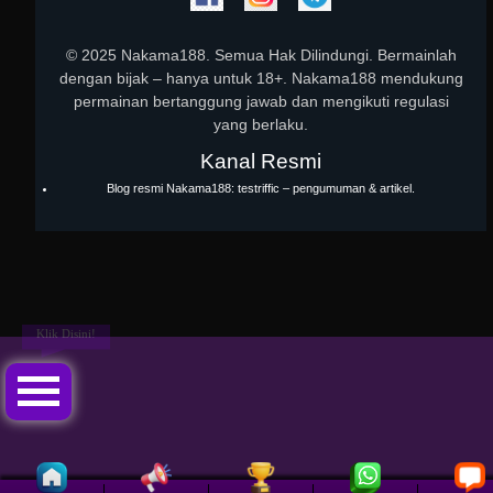
© 2025
Nakama188
. Semua Hak Dilindungi. Bermainlah
dengan bijak – hanya untuk 18+. Nakama188 mendukung
permainan bertanggung jawab dan mengikuti regulasi
yang berlaku.
Kanal Resmi
Blog resmi Nakama188: testriffic
– pengumuman & artikel.
Klik Disini!