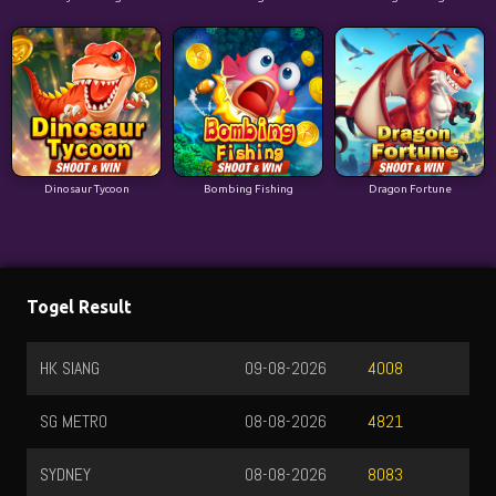
Dinosaur Tycoon
Bombing Fishing
Dragon Fortune
Togel Result
HK SIANG
09-08-2026
4008
SG METRO
08-08-2026
4821
SYDNEY
08-08-2026
8083