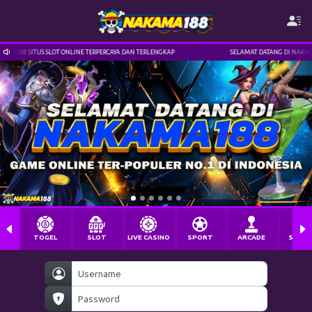
 SITUS SLOT ONLINE TERPERCAYA DAN TERLENGKAP
SELAMAT DATANG DI NAKAMA188 S
TOGEL
SLOT
LIVE CASINO
SPORT
ARCADE
SABU